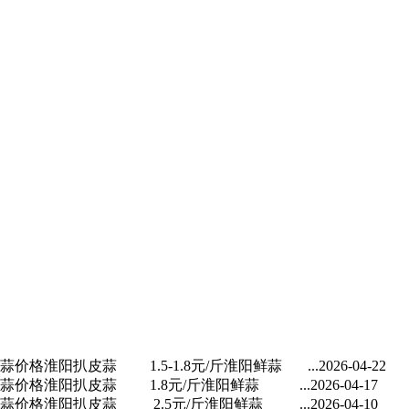
蒜价格
淮阳扒皮蒜 1.5-1.8元/斤淮阳鲜蒜 ...
2026-04-22
蒜价格
淮阳扒皮蒜 1.8元/斤淮阳鲜蒜 ...
2026-04-17
蒜价格
淮阳扒皮蒜 2.5元/斤淮阳鲜蒜 ...
2026-04-10