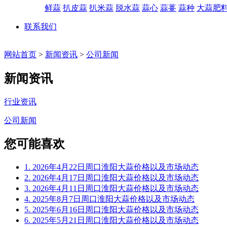
鲜蒜
扒皮蒜
扒米蒜
脱水蒜
蒜心
蒜薹
蒜种
大蒜肥
联系我们
网站首页
>
新闻资讯
>
公司新闻
新闻资讯
行业资讯
公司新闻
您可能喜欢
1. 2026年4月22日周口淮阳大蒜价格以及市场动态
2. 2026年4月17日周口淮阳大蒜价格以及市场动态
3. 2026年4月11日周口淮阳大蒜价格以及市场动态
4. 2025年8月7日周口淮阳大蒜价格以及市场动态
5. 2025年6月16日周口淮阳大蒜价格以及市场动态
6. 2025年5月21日周口淮阳大蒜价格以及市场动态