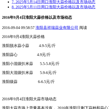
7. 2025年5月14日周口淮阳大蒜价格以及市场动态
8. 2025年5月11日周口淮阳大蒜价格以及市场动态
2016年9月4日淮阳大蒜价格以及市场动态
2016-09-04 09:58:57
淮阳县祥瑞蒜业有限公司
阅读
2016年9月4淮阳大蒜价格
淮阳脱水蒜小蒜 4.9-5元/斤
淮阳蒜心 4.9元/斤
淮阳小混级扒米蒜 5.5-5.8元/斤
淮阳大混级扒米蒜 5.9-6元/斤
淮阳级蒜 6-6.5元/斤
2016年9月4日淮阳大蒜市场动态
淮阳大蒜市场上货量基本没有，
2016年淮阳只剩下蒜种和蒜